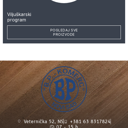
Viljuškarski
program
POGLEDAJ SVE
PROIZVODE
Veternička 52, NS
+381 63 8317824
07 - 15 h