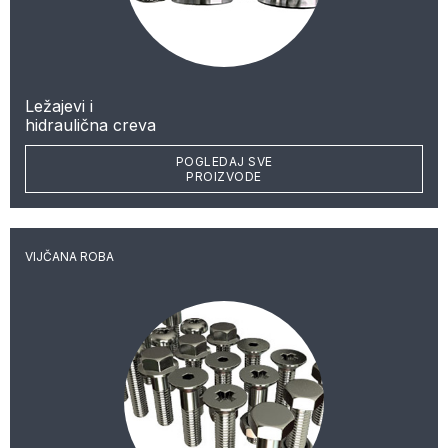
Ležajevi i
hidraulična creva
POGLEDAJ SVE
PROIZVODE
VIJČANA ROBA