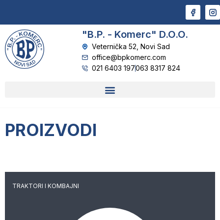
"B.P. - Komerc" D.O.O.
Veternička 52, Novi Sad
office@bpkomerc.com
021 6403 197
063 8317 824
PROIZVODI
TRAKTORI I KOMBAJNI